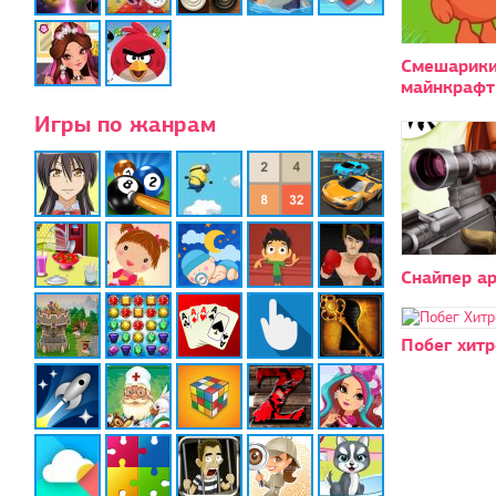
Смешарики
майнкрафт
Игры по жанрам
Снайпер а
Побег хитр