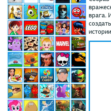
вражеск
врага. 
создат
истории