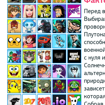
Факт
Перед в
Выбирай
провор
Плутона
способн
военной
с нуля 
Солнечн
альтерн
природн
зависет
которая
Собрав 