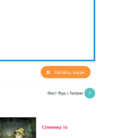
На весь экран
Фаст Фуд с Катрин
Спиннер io