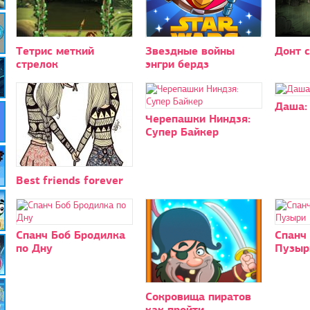
Тетрис меткий
Звездные войны
Донт 
стрелок
энгри бердз
Даша:
Черепашки Ниндзя:
Супер Байкер
Best friends forever
Спанч Боб Бродилка
Спанч 
по Дну
Пузыр
Сокровища пиратов
как пройти