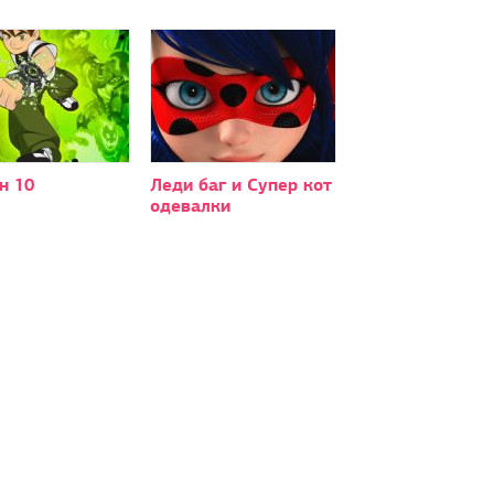
н 10
Леди баг и Супер кот
одевалки