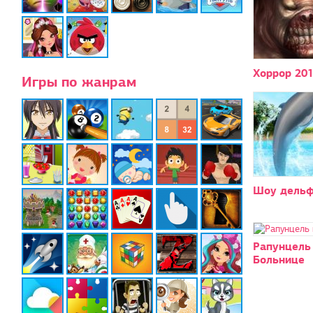
Хоррор 20
Игры по жанрам
Шоу дельф
Рапунцель
Больнице