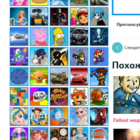
Проголосуй
Слендит
Похо
Fallout мо