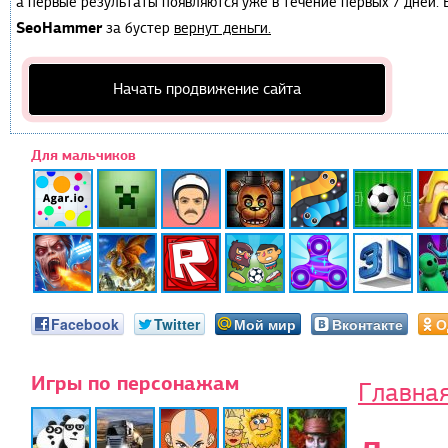
а первые результаты появляются уже в течение первых 7 дней. Е
SeoHammer
за бустер
вернут деньги.
Начать продвижение сайта
Для мальчиков
Facebook
Twitter
Мой мир
Вконтакте
О
Игры по персонажам
Главна