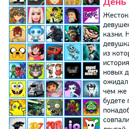
День 
Жестоки
девушек
казни. 
девушка
из кото
история
новых д
ожидал 
чем же 
будете 
понадоб
совпали