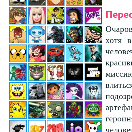
Пере
Очаров
хотя 
челов
красив
мисси
влить
подоз
артефа
герои
челове