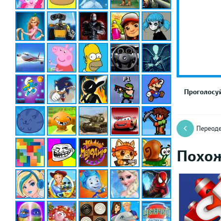
Проголосуй
Переоде
Похо