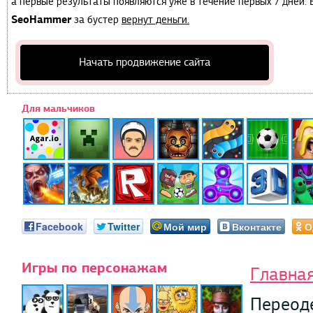
а первые результаты появляются уже в течение первых 7 дней. Е
SeoHammer
за бустер
вернут деньги.
Начать продвижение сайта
Для мальчиков
Facebook
Twitter
Мой мир
Вконтакте
О
Игры по персонажам
Главна
Переод