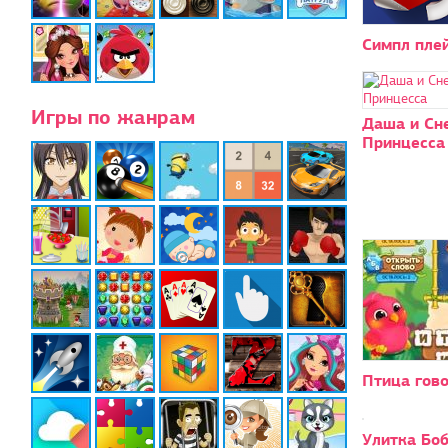
Симпл пле
Игры по жанрам
Даша и Сн
Принцесса
Птица гово
Улитка Боб