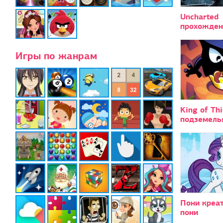
Uncharted
прохожден
Игры по жанрам
King of Th
подземель
Пони креат
пони