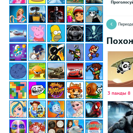
Проголосуй
Переоде
Похо
3 панды 8