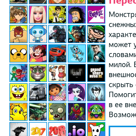
Пере
Монстр
снежных
характе
может у
словами
милой. 
внешнос
скрыть 
Помогит
в ее вн
Возможн