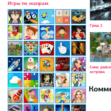
Игры по жанрам
Грид 2
Симс райс
острова
Комм