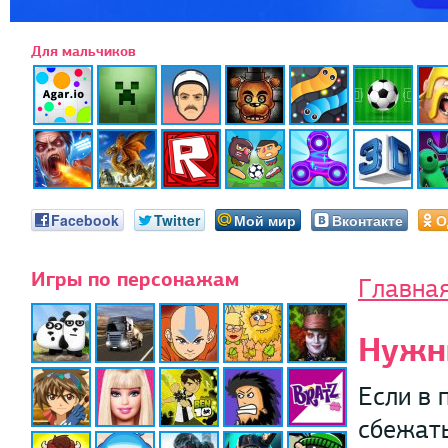
Для мальчиков
Facebook
Twitter
Мой мир
Вконтакте
О
Игры по персонажам
Главна
Нужн
Если в 
сбежать