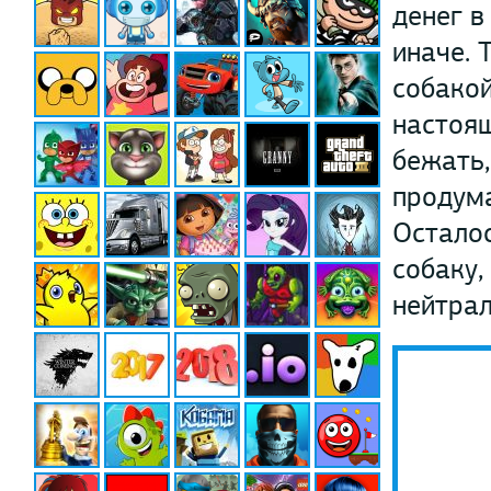
денег в
иначе. 
собакой
настоящ
бежать,
продума
Осталос
собаку,
нейтрал