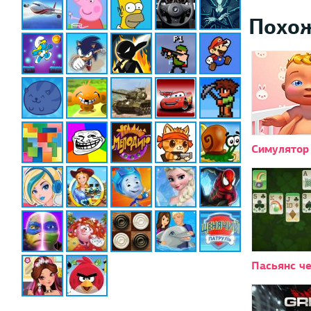
Похо
Симулято
Пасьянс ч