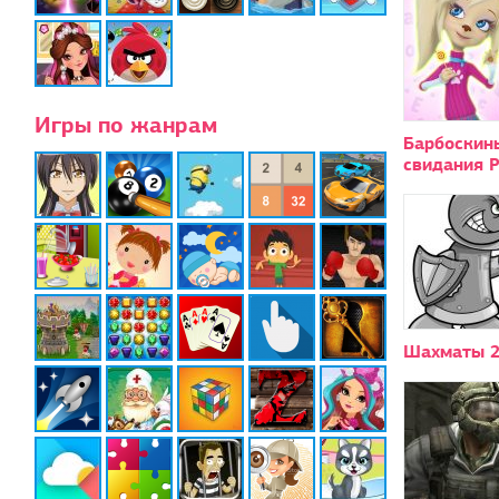
Игры по жанрам
Барбоскин
свидания 
Шахматы 2