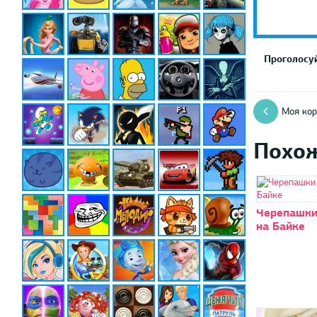
Проголосуй
Моя кор
Похо
Черепашки
на Байке