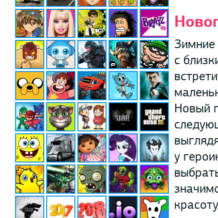
Ново
Зимние 
с близк
встрети
маленьк
Новый г
следующ
выглядя
у герои
выбрать
значимо
красоту