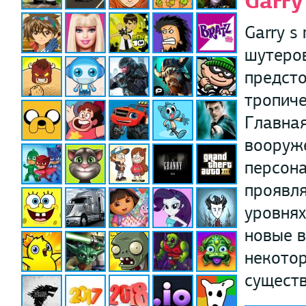
Garry
Garry s
шутеров
предсто
тропиче
Главная
вооруже
персона
проявля
уровнях
новые в
некотор
существ