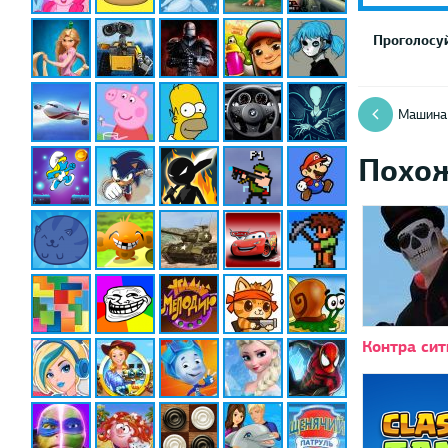
Проголосуй
Машина
Похо
Контра сит