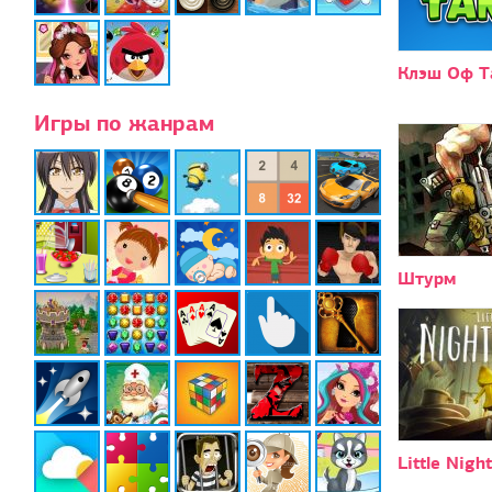
Клэш Оф Т
Игры по жанрам
Штурм
Little Nig