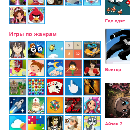
Где едят
Игры по жанрам
Вектор
Айзек 2