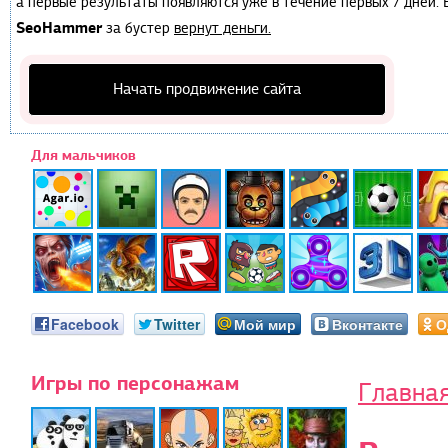
а первые результаты появляются уже в течение первых 7 дней. Е
SeoHammer
за бустер
вернут деньги.
Начать продвижение сайта
Для мальчиков
Facebook
Twitter
Мой мир
Вконтакте
О
Игры по персонажам
Главна