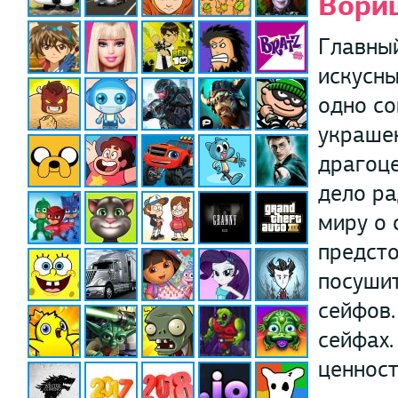
Вори
Главный
искусны
одно со
украшен
драгоце
дело ра
миру о 
предсто
посуши
сейфов.
сейфах.
ценност