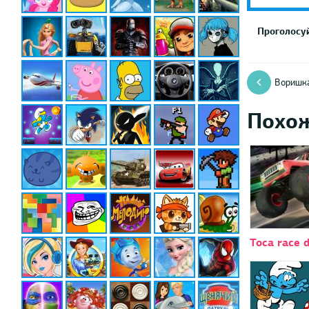
Проголосуй
Воришка
Похо
Toca race d