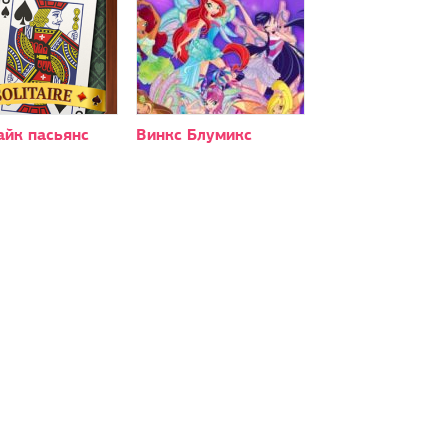
айк пасьянс
Винкс Блумикс