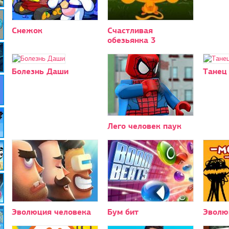
Снежок
Счастливая
обезьянка 3
Болезнь Даши
Танец
Лего человек паук
Эволюция человека
Бум бит
Эволю