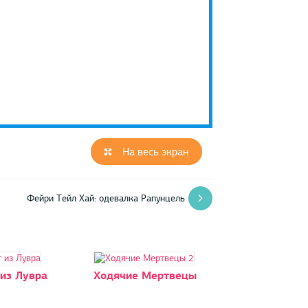
На весь экран
Фейри Тейл Хай: одевалка Рапунцель
из Лувра
Ходячие Мертвецы