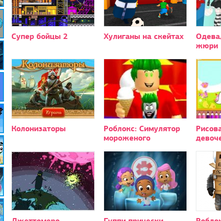
Супер бойцы 2
Хулиганы на скейтах
Одева
жюри
Колонизаторы
Роблокс: Симулятор
Рисов
мороженого
девоч
Джеттомеро
Гуппи прически
Роблок