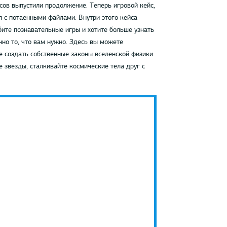
сов выпустили продолжение. Теперь игровой кейс,
л с потаенными файлами. Внутри этого кейса
бите познавательные игры и хотите больше узнать
нно то, что вам нужно. Здесь вы можете
е создать собственные законы вселенской физики.
е звезды, сталкивайте космические тела друг с