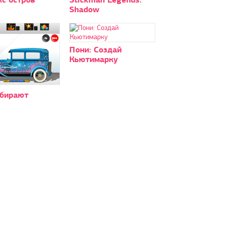
Shadow
Пони: Создай
Кьютимарку
обирают