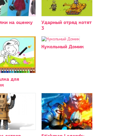
лки на оценку
Ударный отряд котят
3
Кукольный Домик
алка для
ек
с остров
Stickman Legends: