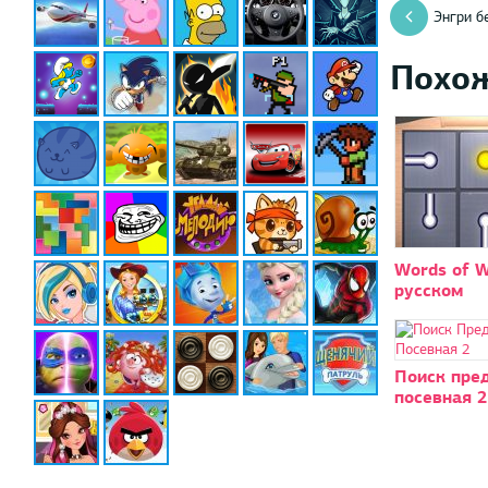
Энгри б
Похо
Words of W
русском
Поиск пре
посевная 2