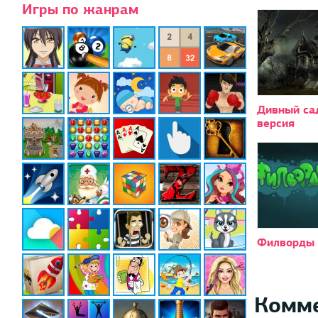
Игры по жанрам
Дивный са
версия
Филворды 
Комм