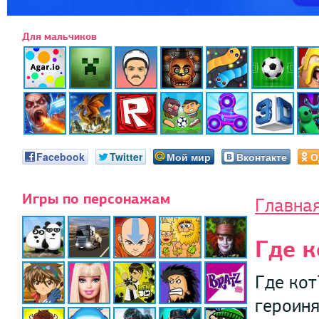
Для мальчиков
Facebook
Twitter
Мой мир
Вконтакте
О
Игры по персонажам
Главна
Где к
Где кот
героин