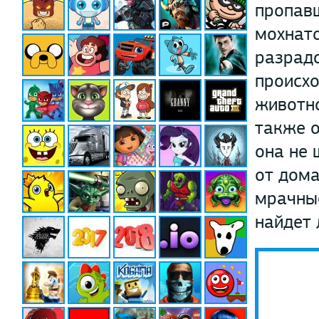
пропавш
мохнато
разрадо
происхо
животно
также о
она не 
от дома
мрачные
найдет 