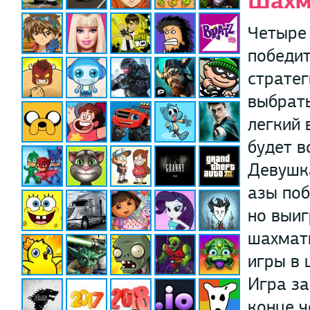
Шахм
Четыре
победит
стратег
выбрать
легкий
будет в
Девушка
азы поб
но выиг
шахмат
игры в 
Игра за
конце ч