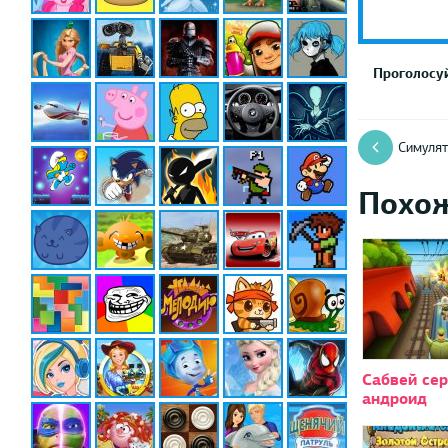
Проголосуй
Симулят
Похо
Сабвей се
андроид