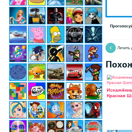
Проголосуй
Лечить 
Похо
Искажённы
Красная Ш