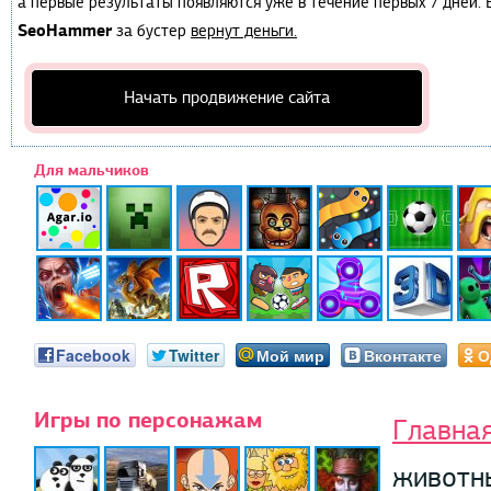
а первые результаты появляются уже в течение первых 7 дней. Е
SeoHammer
за бустер
вернут деньги.
Начать продвижение сайта
Для мальчиков
Facebook
Twitter
Мой мир
Вконтакте
О
Игры по персонажам
Главна
животн