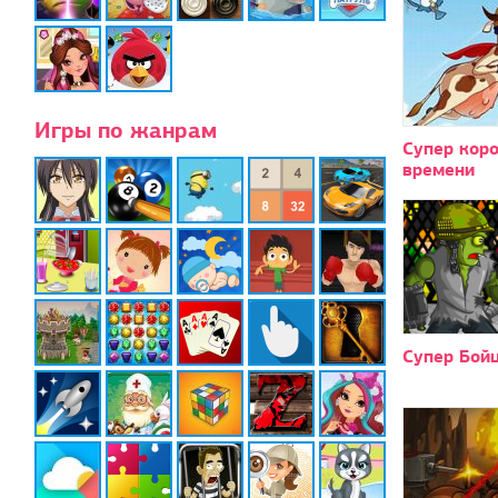
Игры по жанрам
Супер коро
времени
Супер Бой