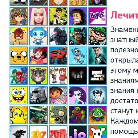
Лечи
Знамени
знатный
полезно
открыла
этому м
знаниям
знания 
достат
станут 
Каждом
помощь.