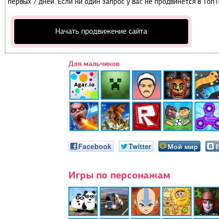
первых 7 дней. Если ни один запрос у вас не продвинется в Топ1
Начать продвижение сайта
Для мальчиков
Facebook
Twitter
Мой мир
Игры по персонажам