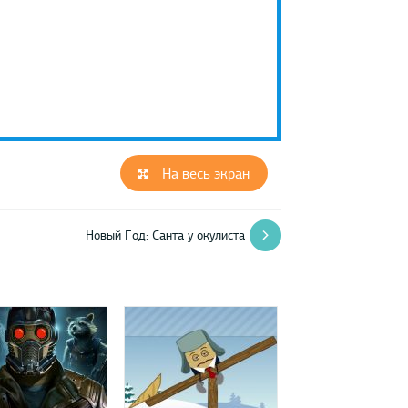
На весь экран
Новый Год: Санта у окулиста