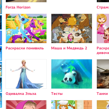
Forza Horizon
Страж
Раскраски понивиль
Маша и Медведь 2
Раскр
девоч
Одевалка Эльза
Тесты
Танки