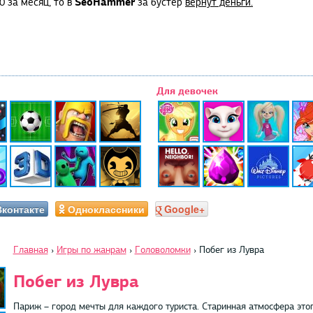
SeoHammer
0 за месяц, то в
за бустер
вернут деньги.
Для девочек
Вконтакте
Одноклассники
Google+
Главная
›
Игры по жанрам
›
Головоломки
›
Побег из Лувра
Побег из Лувра
Париж – город мечты для каждого туриста. Старинная атмосфера это