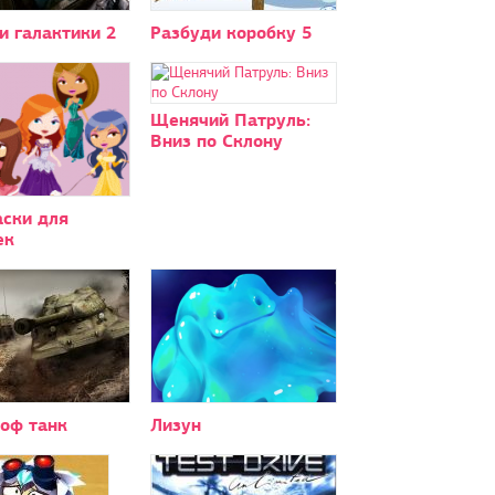
и галактики 2
Разбуди коробку 5
Щенячий Патруль:
Вниз по Склону
аски для
ек
 оф танк
Лизун