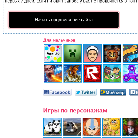
первых 7 дней. Если ни один запрос у вас не продвинется в Топ1
Начать продвижение сайта
Для мальчиков
Facebook
Twitter
Мой мир
Игры по персонажам