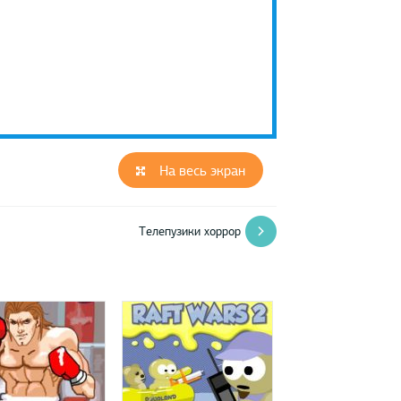
На весь экран
Телепузики хоррор