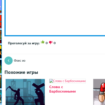
0
0
Проголосуй за игру:
Фоес ио
Похожие игры
Слова с
Барбоскиными