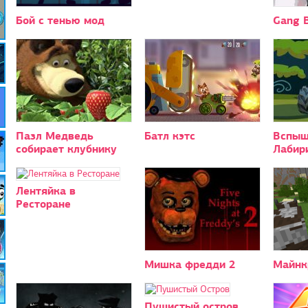
Бой с тенью мод
Gang B
Пазл Медведь
Батл кэтс
Вспыш
собирает клубнику
Лабир
Лентяйка в
Ресторане
Мишка фредди 2
Майнк
Пушистый остров