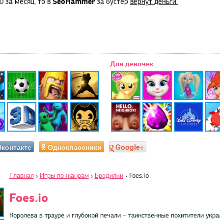
SeoHammer
0 за месяц, то в
за бустер
вернут деньги.
Для девочек
Вконтакте
Одноклассники
Google+
Главная
›
Игры по жанрам
›
Бродилки
›
Foes.io
Foes.io
Королева в трауре и глубокой печали – таинственные похитители укра