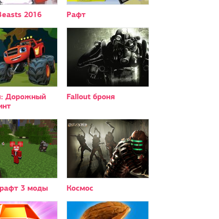
easts 2016
Рафт
: Дорожный
Fallout броня
инт
рафт 3 моды
Космос