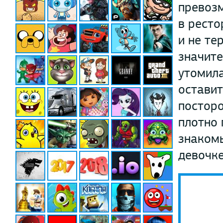
превозм
в ресто
и не те
значите
утомила
оставит
посторо
плотно 
знакомы
девочке