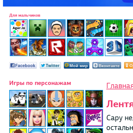
Для мальчиков
Facebook
Twitter
Мой мир
Вконтакте
О
Игры по персонажам
Главна
Лентя
Сару не
остальн