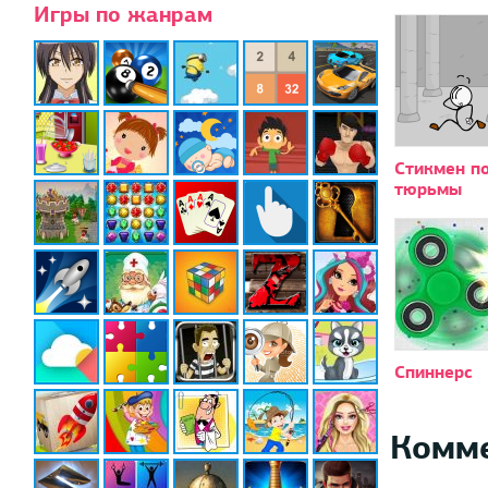
Игры по жанрам
Стикмен по
тюрьмы
Спиннерс
Комм