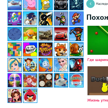
Наследн
Похо
Где шарик
Жизнь утк