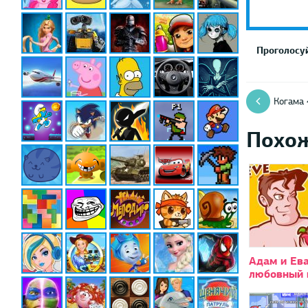
Проголосуй
Когама 
Похо
Адам и Ева
любовный 