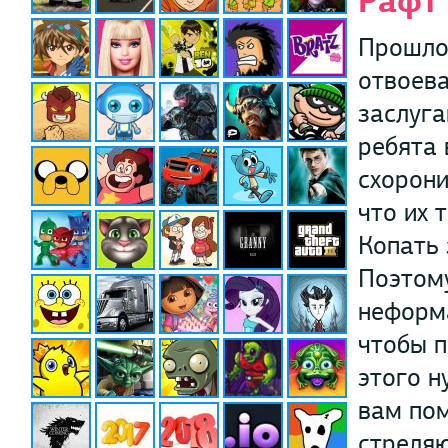
Рафт
Прошло 
отвоева
заслуга
ребята 
схорони
что их 
Копать 
Поэтом
неформа
чтобы п
этого н
вам пом
стреля