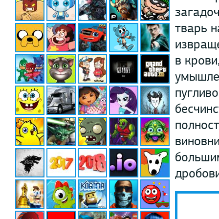
загадоч
тварь н
извраще
в крови
умышлен
пугливо
бесчинс
полност
виновни
большим
дробови