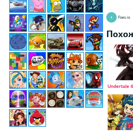
Foes.io
Похо
Undertale 