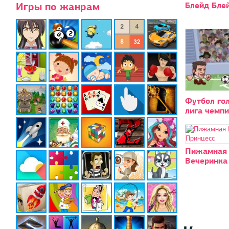
Игры по жанрам
Блейд Блей
Футбол го
лига чемп
Пижамная
Вечеринка