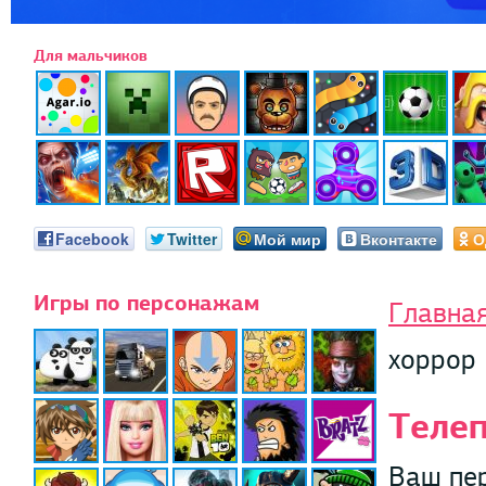
Для мальчиков
Facebook
Twitter
Мой мир
Вконтакте
О
Игры по персонажам
Главна
хоррор
Телеп
Ваш пер