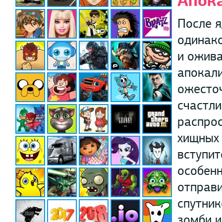
Апок
После я
одинако
и ожива
апокали
ожесточ
счастли
распрос
хищных
вступит
особен
отправи
спутник
зомби и