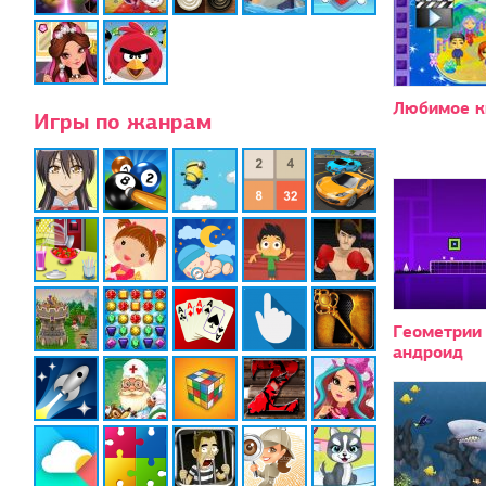
Любимое к
Игры по жанрам
Геометрии 
андроид