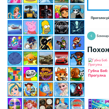
Проголосуй
Бомжар
Похо
Губка Боб:
Прогулка