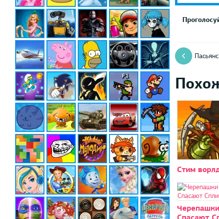
Проголосуй
Пасьянс
Похо
Стим ворлд
Черепашки
Спасают С