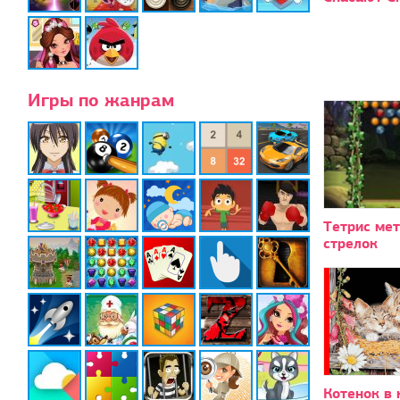
Игры по жанрам
Тетрис ме
стрелок
Котенок в 