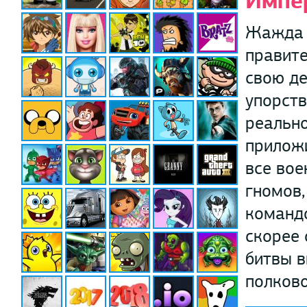
Импе
Жажда в
правите
свою де
упорств
реально
приложи
все вое
гномов,
командо
скорее 
битвы в
полково