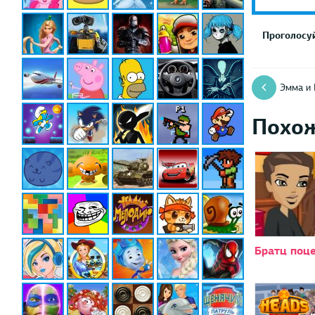
Проголосуй
Эмма и 
Похо
Братц поц