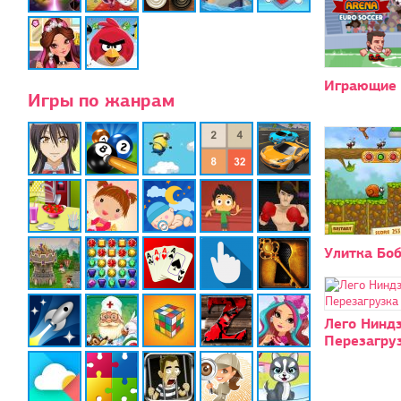
Играющие 
Игры по жанрам
Улитка Бо
Лего Ниндз
Перезагру