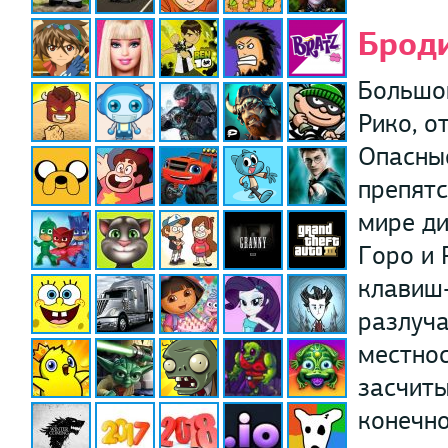
Брод
Большой
Рико, о
Опасны
препятс
мире ди
Горо и 
клавиш-
разлуча
местнос
засчиты
конечно