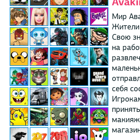
Avaki
Мир Ава
Жители 
Свою зн
на рабо
развлеч
маленьк
отправл
себя со
Игрокам
принять
макияж 
магази