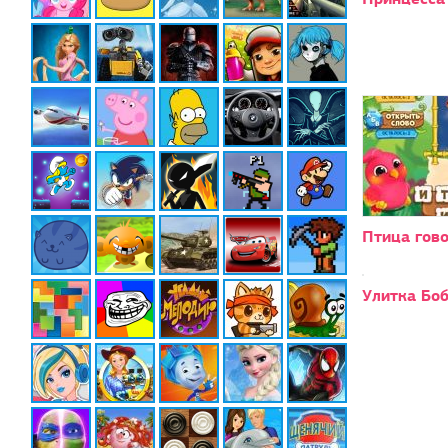
Птица гово
Улитка Боб