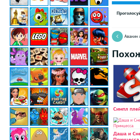
Проголосуй
Авакин 
Похо
Симпл пле
Даша и Сн
Принцесса