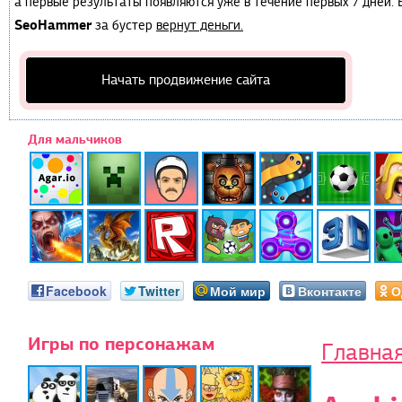
а первые результаты появляются уже в течение первых 7 дней. Е
SeoHammer
за бустер
вернут деньги.
Начать продвижение сайта
Для мальчиков
Facebook
Twitter
Мой мир
Вконтакте
О
Игры по персонажам
Главна