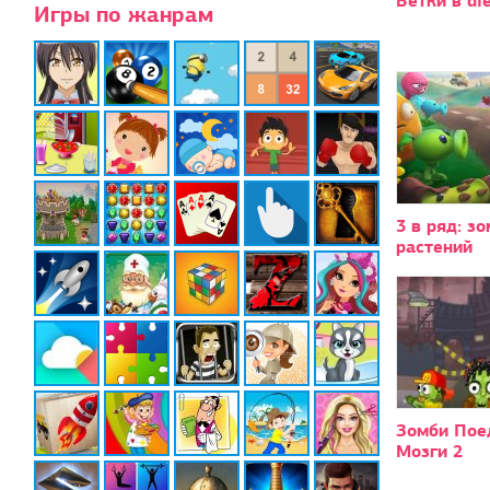
Ветки в die
Игры по жанрам
3 в ряд: з
растений
Зомби Пое
Мозги 2