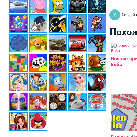
Создай 
Похо
Ночное пр
Боба