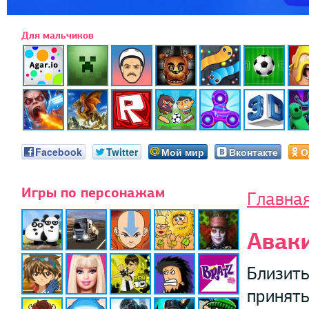
Для мальчиков
Facebook
Twitter
Мой мир
Вконтакте
О
Игры по персонажам
Главна
Авак
Близить
принять