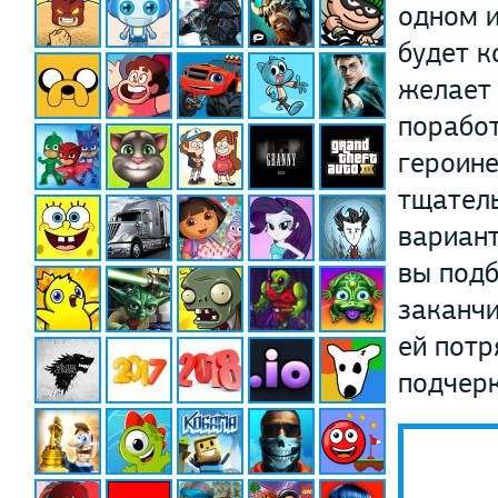
одном и
будет к
желает 
поработ
героине
тщатель
вариант
вы подб
заканчи
ей потр
подчерк