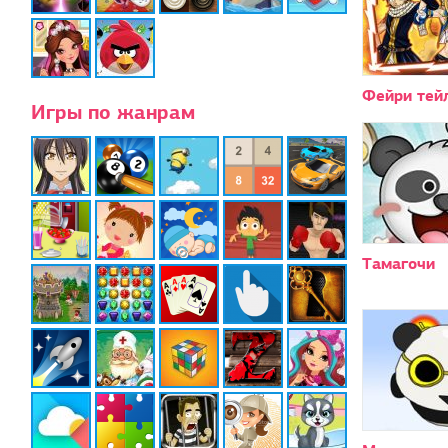
Фейри тей
Игры по жанрам
Тамагочи