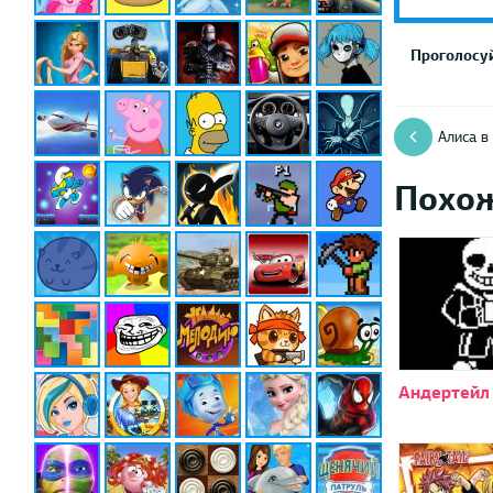
Проголосуй
Алиса в
Похо
Андертейл