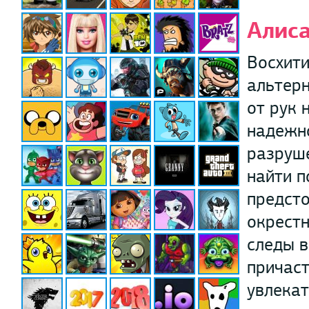
Алис
Восхити
альтерн
от рук 
надежно
разруше
найти п
предсто
окрестн
следы в
причаст
увлекат