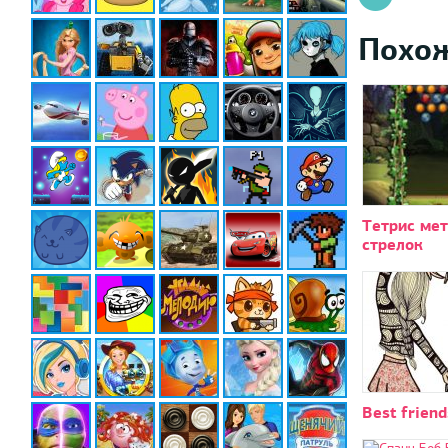
Похо
Тетрис ме
стрелок
Best friend