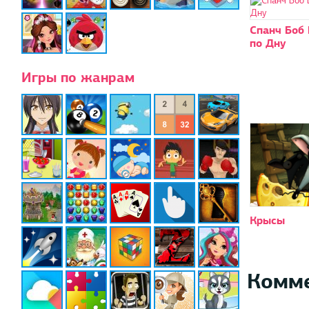
Спанч Боб
по Дну
Игры по жанрам
Крысы
Комм