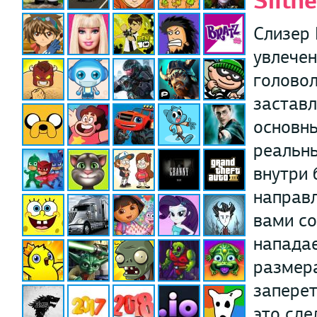
Slith
Слизер 
увлечен
головол
заставл
основны
реальны
внутри 
направл
вами со
нападае
размера
заперет
это сде