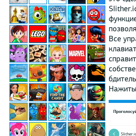
Slither
функцие
позволя
Все уп
клавиат
справит
собстве
бдитель
Нажитые
Проголосуй
Slither.i