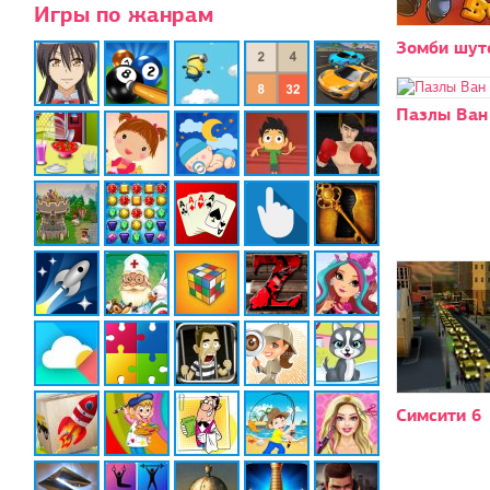
Игры по жанрам
Зомби шут
Пазлы Ван
Симсити 6