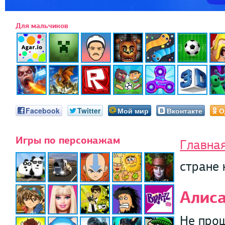
Для мальчиков
Facebook
Twitter
Мой мир
Вконтакте
О
Игры по персонажам
Главна
стране
Алиса
Не прош