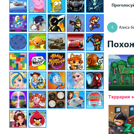
Проголосуй
Алиса б
Похо
Террария 