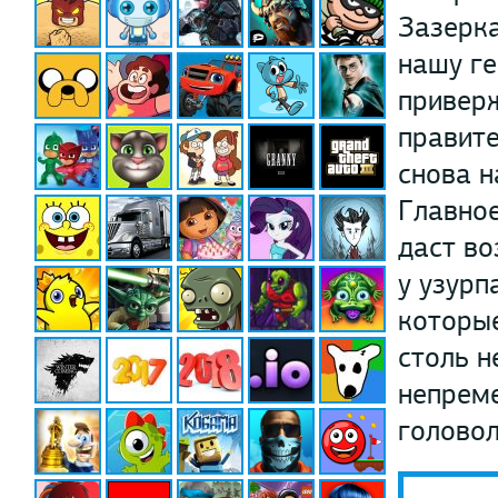
Зазерка
нашу ге
привер
правите
снова н
Главное
даст во
у узурп
которые
столь н
непрем
голово