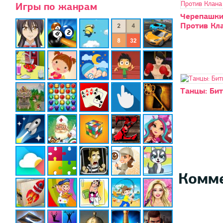
Игры по жанрам
Черепашки
Против Кл
Танцы: Бит
Комм