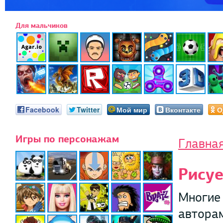
Для мальчиков
Facebook
Twitter
Мой мир
Вконтакте
О
Игры по персонажам
Главна
Рису
Многие 
авторам