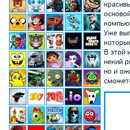
красивы
основой
компьют
Уже вып
которые
В этой 
некий р
но и ож
сможет