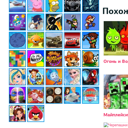
Похо
Огонь и Во
Майплейси