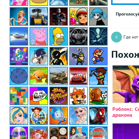
Проголосуй
Где кот
Похо
Роблокс: 
дракона