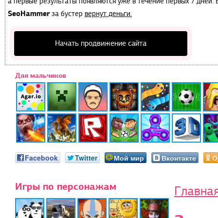
а первые результаты появляются уже в течение первых 7 дней. Е
SeoHammer
за бустер
вернут деньги.
Начать продвижение сайта
Для мальчиков
Facebook
Twitter
Мой мир
Вконтакте
О
Игры по персонажам
Главна