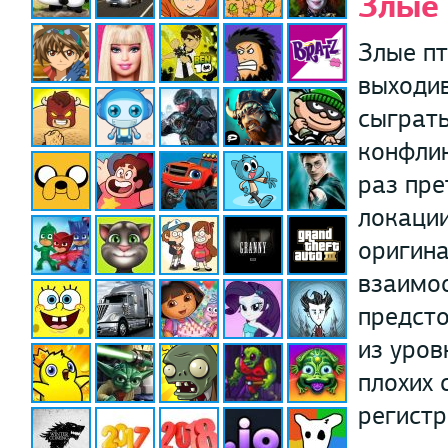
Злые
Злые пт
выходив
сыграть
конфли
раз пре
локации
оригина
взаимо
предсто
из уров
плохих 
регистр