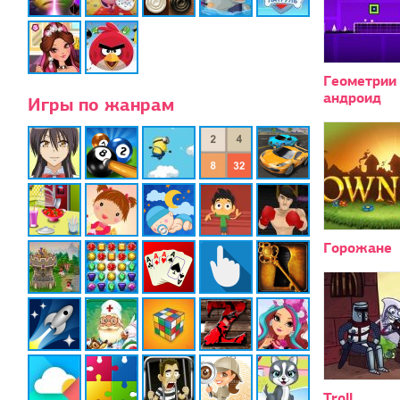
Геометрии 
андроид
Игры по жанрам
Горожане
Troll