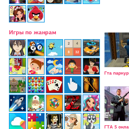
Игры по жанрам
Гта паркур
ГТА 5 онла