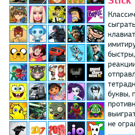
Stick
Классич
сыграть
клавиат
имитир
быстры,
реакции
отправл
тетрадн
буквы, 
противн
выиграт
не огра