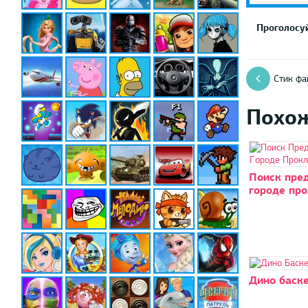
Проголосуй
Стик фа
Похо
Поиск пред
городе пр
Дино баск