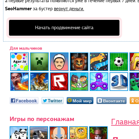
а первые результаты появляются уже в течение первых 7 дней. Е
SeoHammer
за бустер
вернут деньги.
Начать продвижение сайта
Для мальчиков
Facebook
Twitter
Мой мир
Вконтакте
О
Игры по персонажам
Главна