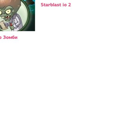
Starblast io 2
р Зомби