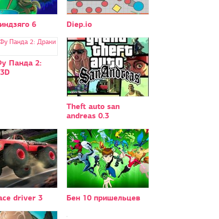
индзяго 6
Diep.io
у Панда 2:
 3D
Theft auto san
andreas 0.3
ace driver 3
Бен 10 пришельцев