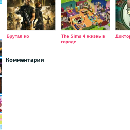
Брутал ио
The Sims 4 жизнь в
Докто
городе
Комментарии