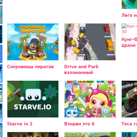
Лего н
Кунг-Ф
драки
Сокровища пиратов
Drive and Park
взломанный
Starve io 2
Взорви это 6
Toca r