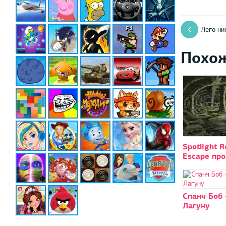
Лего ни
Похо
Spotlight 
Escape пр
Спанч Боб 
Лагуну