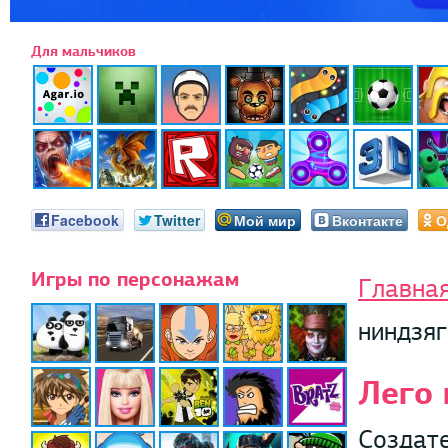
Для мальчиков
Facebook
Twitter
Мой мир
Вконтакте
О
Игры по персонажам
Главна
ниндзяг
Лего 
Создате