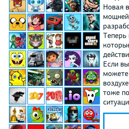
Новая в
мощней
разрабо
Теперь
которые
действи
Если вы
можете 
воздухе
тоже по
ситуаци