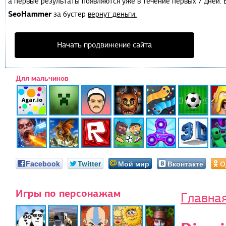
а первые результаты появляются уже в течение первых 7 дней. Е
SeoHammer
за бустер
вернут деньги.
Начать продвижение сайта
Для мальчиков
Facebook
Twitter
Мой мир
Вконтакте
О
Игры по персонажам
Главна