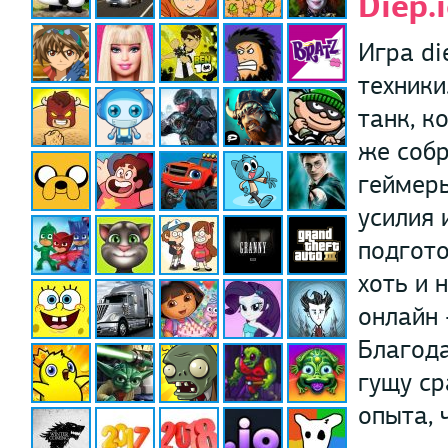
Diep.
Игра di
техники
танк, к
же собр
геймеры
усилия 
подгото
хоть и 
онлайн 
Благода
гущу ср
опыта, 