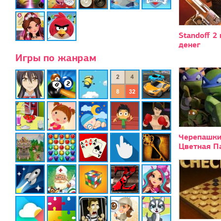
Standoff 2
денег
Игры по жанрам
Черепашки
Цветная П