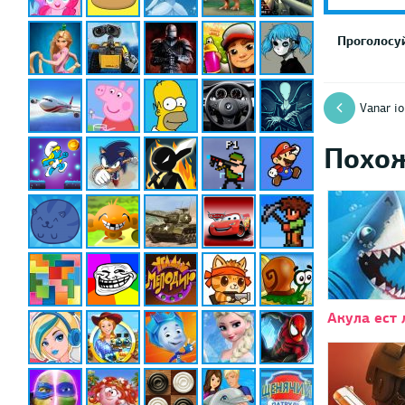
Проголосуй
Vanar io
Похо
Акула ест