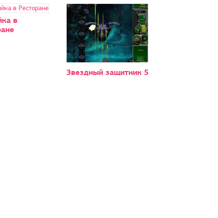
йка в
ране
Звездный защитник 5