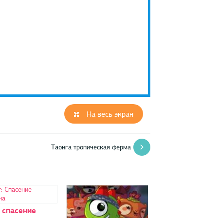
На весь экран
Таонга тропическая ферма
 спасение