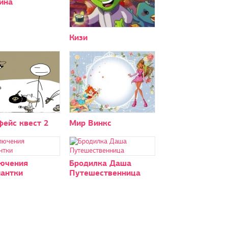
ина
Кизи
фейс квест 2
Мир Винкс
ючения
Бродилка Даша
антки
Путешественница