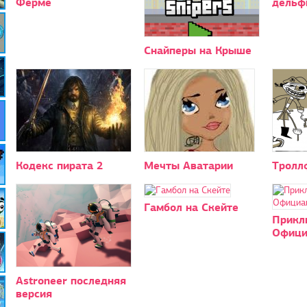
Ферме
дельф
Снайперы на Крыше
Кодекс пирата 2
Мечты Аватарии
Тролл
Гамбол на Скейте
Прикл
Офици
Astroneer последняя
версия