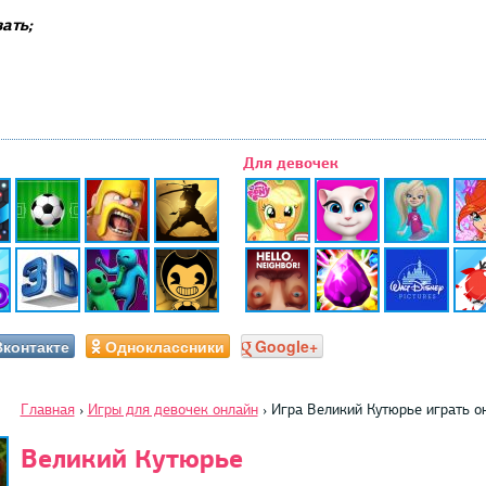
ать;
Для девочек
Вконтакте
Одноклассники
Google+
Главная
›
Игры для девочек онлайн
›
Игра Великий Кутюрье играть о
Великий Кутюрье