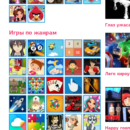
Глаз ужас
Игры по жанрам
Лего хироу
Happy roo