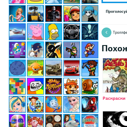
Проголосуй
Троллфе
Похо
Раскраски 