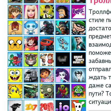
Тролл
Троллфе
стиле п
достат
предме
взаимо
поможе
забавны
отправл
ждать т
даже са
пути? Т
ситуаци