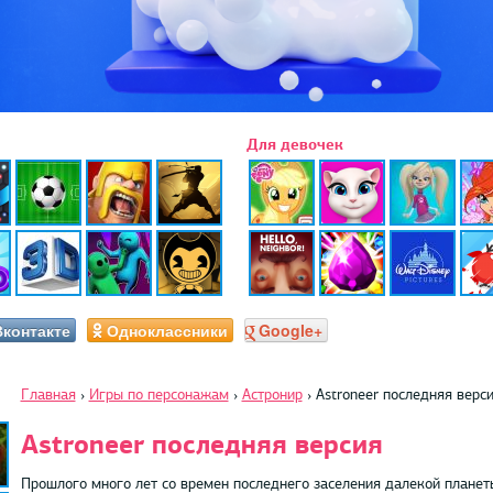
Для девочек
Вконтакте
Одноклассники
Google+
Главная
›
Игры по персонажам
›
Астронир
›
Astroneer последняя верс
Astroneer последняя версия
Прошлого много лет со времен последнего заселения далекой планеты