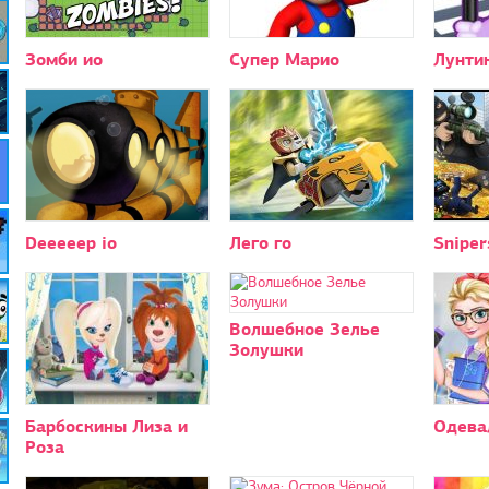
Зомби ио
Супер Марио
Лунтик
Deeeeep io
Лего го
Sniper
Волшебное Зелье
Золушки
Барбоскины Лиза и
Одева
Роза