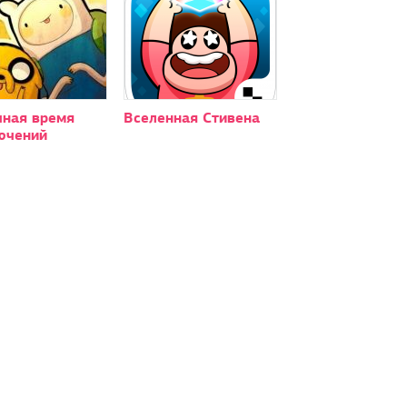
чная время
Вселенная Стивена
ючений