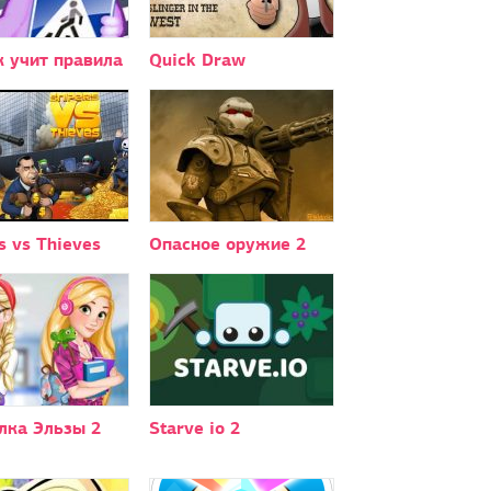
 учит правила
Quick Draw
s vs Thieves
Опасное оружие 2
лка Эльзы 2
Starve io 2