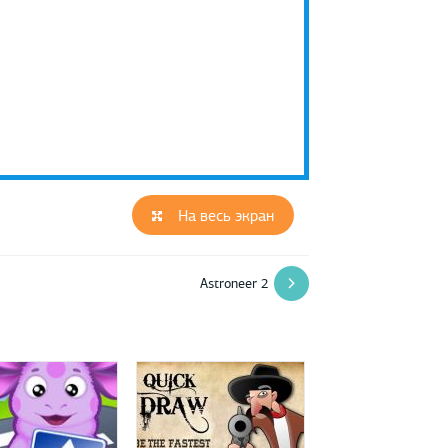
На весь экран
Astroneer 2