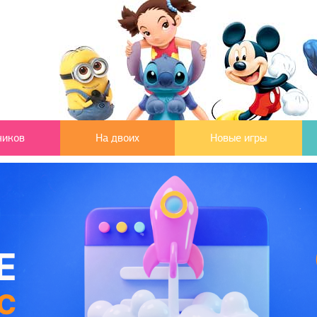
чиков
На двоих
Новые игры