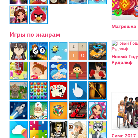
Матрешка 
Игры по жанрам
Новый Год
Рудольф
Симс 2017