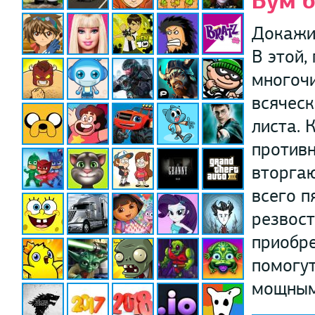
Бум б
Докажи 
В этой,
многоч
всяческ
листа. 
противн
вторгаю
всего п
резвост
приобр
помогут
мощным