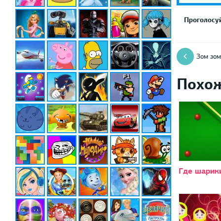
Проголосуй
Зом зом
Похо
Где шарик