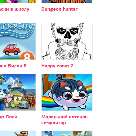
аски в школу
Dungeon hunter
ка Вилли 8
Happy room 2
ар Поли
Маленький котенок
симулятор