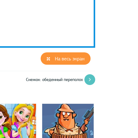
На весь экран
Снежок: обеденный переполох