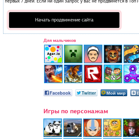
первых 7 дней. Если ни один запрос у вас не продвинется в Топ1
Начать продвижение сайта
Для мальчиков
Facebook
Twitter
Мой мир
Игры по персонажам