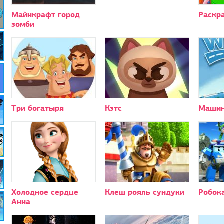
Майнкрафт город
Раскр
зомби
Три богатыря
Кэтс
Машин
Холодное сердце
Клеш рояль сундуки
Робок
Анна