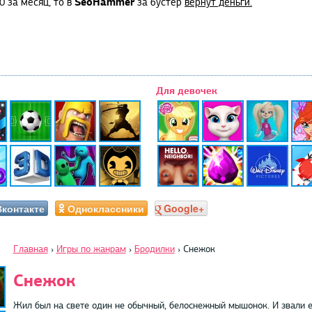
SeoHammer
0 за месяц, то в
за бустер
вернут деньги.
Для девочек
Вконтакте
Одноклассники
Google+
Главная
›
Игры по жанрам
›
Бродилки
›
Снежок
Снежок
Жил был на свете один не обычный, белоснежный мышонок. И звали ег