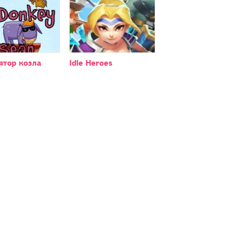
ятор козла
Idle Heroes