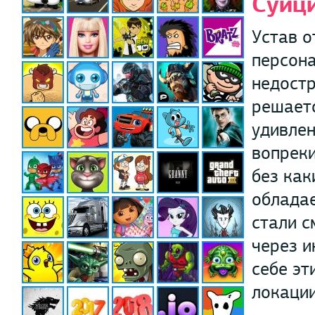
Суици
Устав о
персона
недостр
решаетс
удивлен
вопреки
без как
обладае
стали с
через и
себе эт
локаци