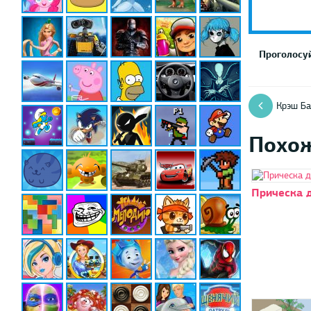
Проголосуй
Крэш Ба
Похо
Прическа 