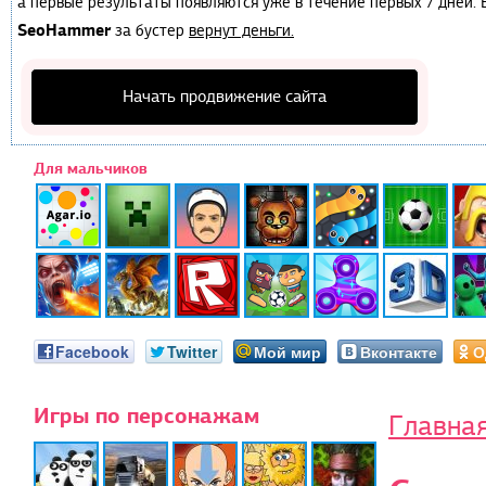
а первые результаты появляются уже в течение первых 7 дней. Е
SeoHammer
за бустер
вернут деньги.
Начать продвижение сайта
Для мальчиков
Facebook
Twitter
Мой мир
Вконтакте
О
Игры по персонажам
Главна