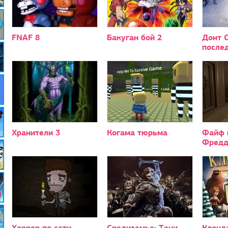
FNAF 8
Бакуган бой 2
Донт 
после
Хранители 3
Когама тюрьма
Файф 
Фредд
Хоррор по сети
Средиземье: Тени
Клонд