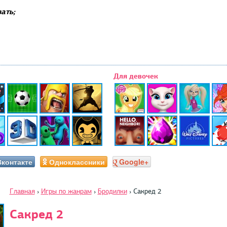
ать;
Для девочек
Вконтакте
Одноклассники
Google+
Главная
›
Игры по жанрам
›
Бродилки
›
Сакред 2
Сакред 2