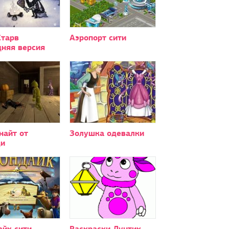
Старв
Аэропорт сити
дняя версия
найт от
Золушка одевалки
и
айк сити
Раскраски Лунтик