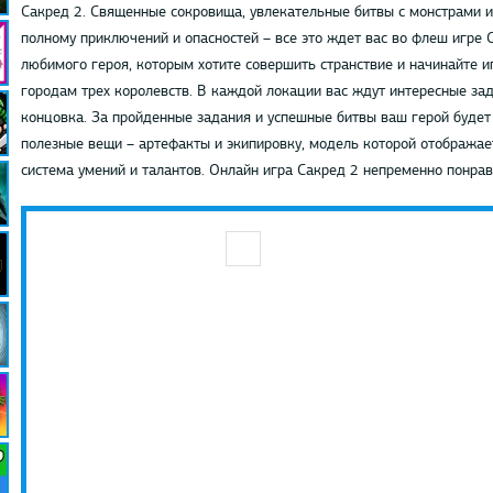
Сакред 2. Священные сокровища, увлекательные битвы с монстрами и
полному приключений и опасностей – все это ждет вас во флеш игре 
любимого героя, которым хотите совершить странствие и начинайте и
городам трех королевств. В каждой локации вас ждут интересные за
концовка. За пройденные задания и успешные битвы ваш герой будет 
полезные вещи – артефакты и экипировку, модель которой отображае
система умений и талантов. Онлайн игра Сакред 2 непременно понра