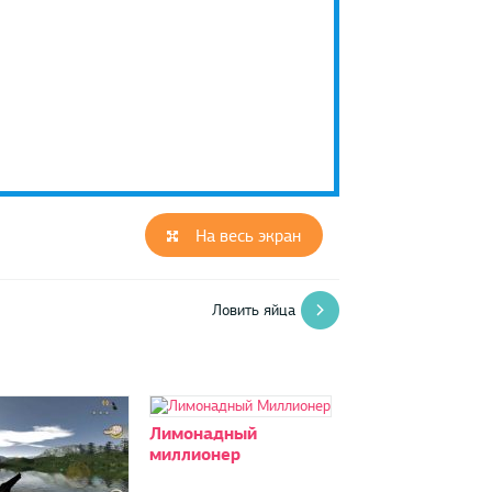
На весь экран
Ловить яйца
Лимонадный
миллионер