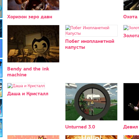
Хоризон зеро давн
Охота 
Золот
Побег инопланетной
капусты
Bendy and the ink
machine
Даша и Кристалл
Unturned 3.0
Девил