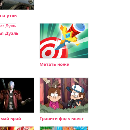
на уток
ая Дуэль
Метать ножи
 май край
Гравити фолз квест