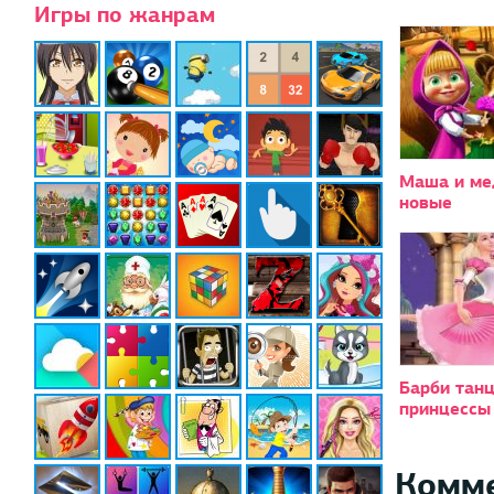
Игры по жанрам
Маша и ме
новые
Барби тан
принцессы
Комм