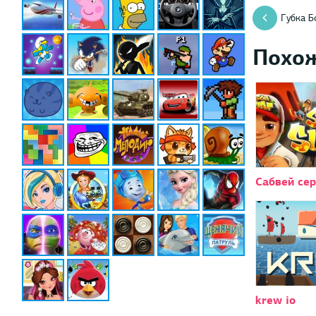
Губка Б
Похо
Сабвей се
krew io