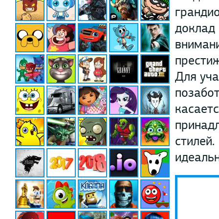
грандио
доклад 
внимани
престиж
Для уч
позабот
касаетс
принад
стилей.
идеальн