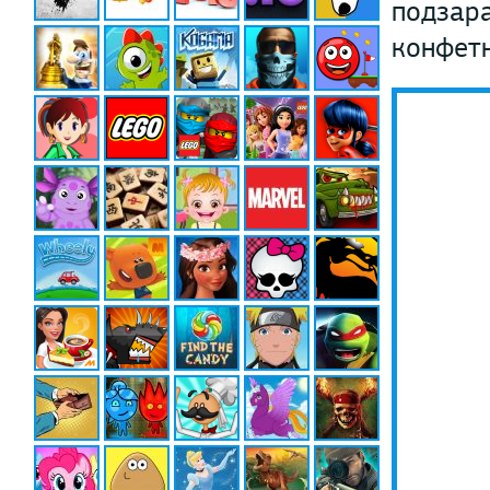
подзара
конфетн