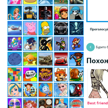
Проголосуй
Бурито 
Похо
Best friend