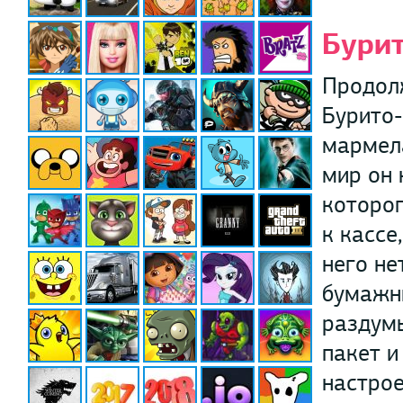
Бурит
Продол
Бурито-
мармел
мир он 
которог
к кассе
него не
бумажн
раздумы
пакет и
настрое