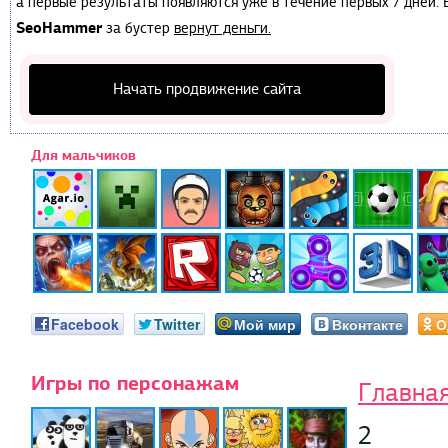
а первые результаты появляются уже в течение первых 7 дней. Е
SeoHammer
за бустер
вернут деньги.
Начать продвижение сайта
Для мальчиков
Facebook
Twitter
Мой мир
Вконтакте
О
Игры по персонажам
Главна
2