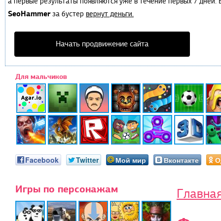
а первые результаты появляются уже в течение первых 7 дней. Е
SeoHammer
за бустер
вернут деньги.
Начать продвижение сайта
Для мальчиков
Facebook
Twitter
Мой мир
Вконтакте
О
Игры по персонажам
Главна