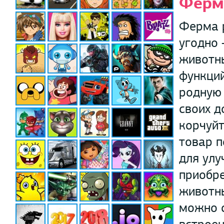
Ферм
Ферма 
угодно 
животны
функций
родную 
своих д
корчуйт
товар п
для улу
приобре
животны
можно с