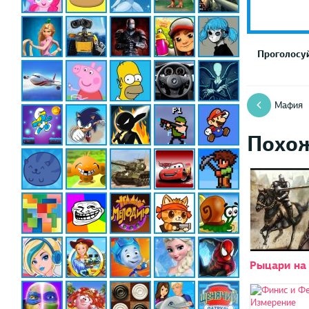
Проголосуй
Мафия
Похо
Рыцари на