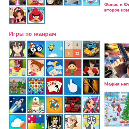
Финис и Ф
второе из
Игры по жанрам
Мафия неп