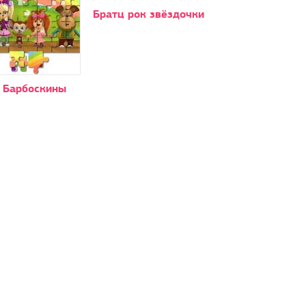
Братц рок звёздочки
 Барбоскины