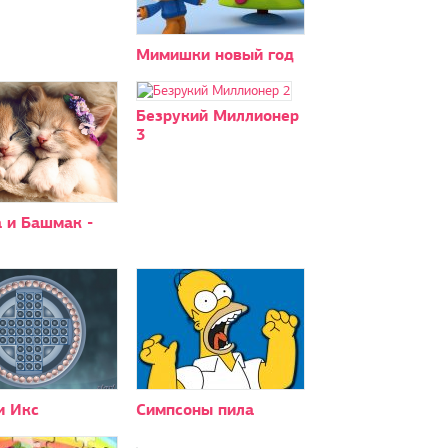
Мимишки новый год
Безрукий Миллионер
3
 и Башмак -
 Икс
Симпсоны пила