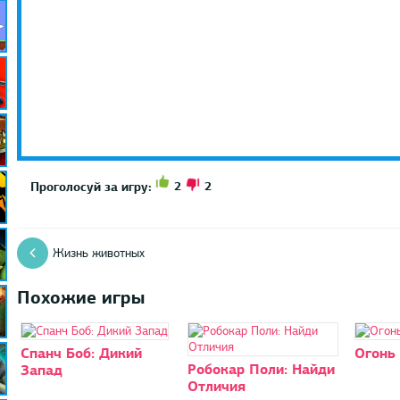
2
2
Проголосуй за игру:
Жизнь животных
Похожие игры
Спанч Боб: Дикий
Огонь 
Робокар Поли: Найди
Запад
Отличия