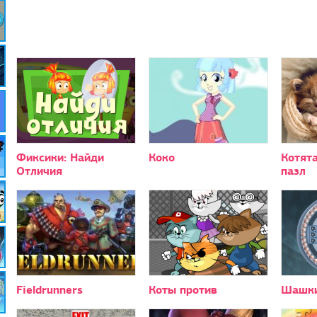
Фиксики: Найди
Коко
Котята
Отличия
пазл
Fieldrunners
Коты против
Шашки