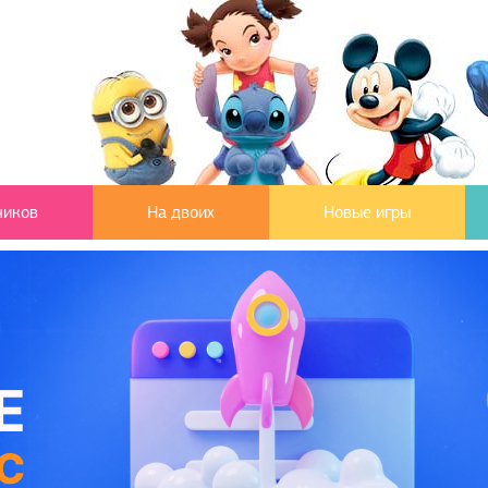
чиков
На двоих
Новые игры