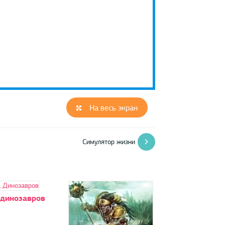
На весь экран
Симулятор жизни
 динозавров