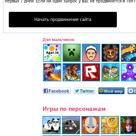
первых 7 дней. Если ни один запрос у вас не продвинется в Топ1
Начать продвижение сайта
Для мальчиков
Facebook
Twitter
Мой мир
Игры по персонажам