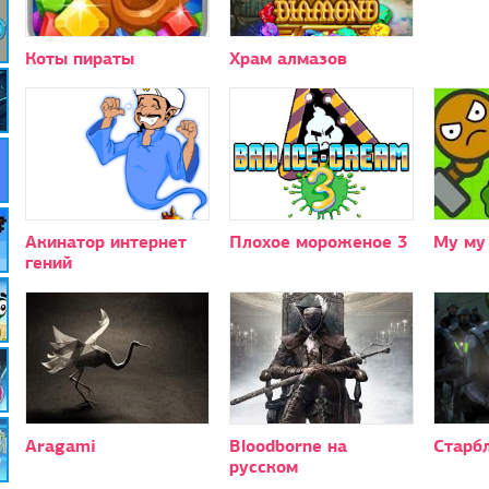
Коты пираты
Храм алмазов
Акинатор интернет
Плохое мороженое 3
Му му
гений
Aragami
Bloodborne на
Старбл
русском