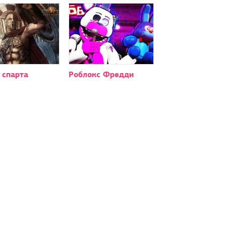
 спарта
Роблокс Фредди