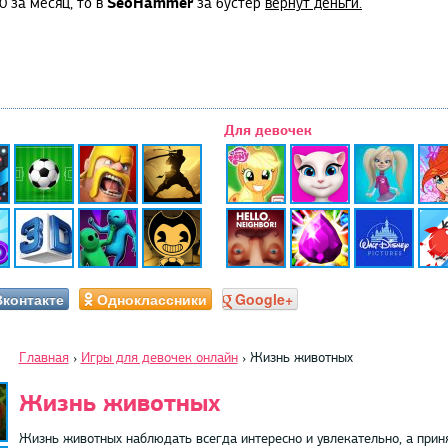
SeoHammer
0 за месяц, то в
за бустер
вернут деньги.
Для девочек
Вконтакте
Одноклассники
Google+
Главная
›
Игры для девочек онлайн
›
Жизнь животных
Жизнь животных
Жизнь животных наблюдать всегда интересно и увлекательно, а приня