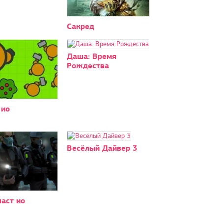
Сакред
Даша: Время
Рождества
 ио
Весёлый Дайвер 3
аст ио