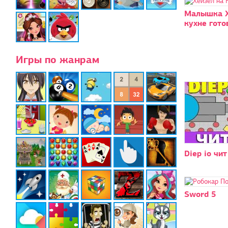
Малышка Х
кухне гото
Игры по жанрам
Diep io чит
Sword 5