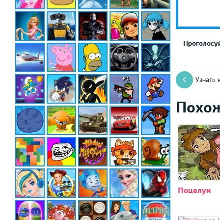
Проголосуй
Узнать 
Похо
Поцелуи