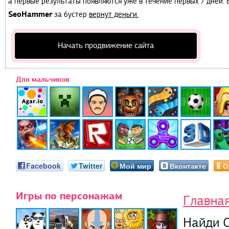
а первые результаты появляются уже в течение первых 7 дней. Е
SeoHammer
за бустер
вернут деньги.
Начать продвижение сайта
Для мальчиков
Facebook
Twitter
Мой мир
Вконтакте
О
Игры по персонажам
Главна
Найди 