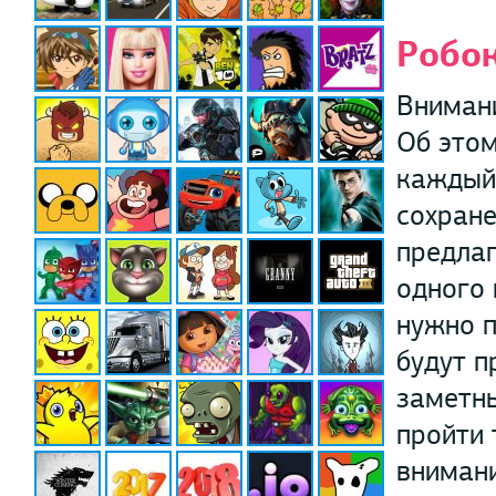
Робо
Внимани
Об этом
каждый
сохране
предлаг
одного 
нужно п
будут п
заметны
пройти 
внимани