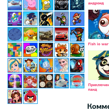
андроид
Fish io war
Приключен
панд
Комм