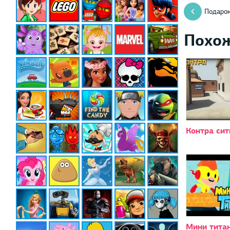
Подарок
Похо
Контра си
Мини тита