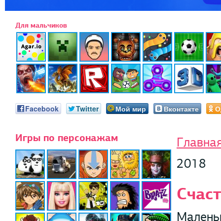
Для мальчиков
Facebook
Twitter
Мой мир
Вконтакте
О
Игры по персонажам
Главна
2018
Счаст
Малень