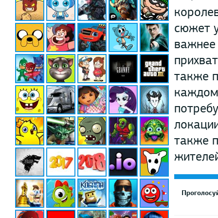
королев
сюжет у
важнее 
прихват
также п
каждом 
потребу
локации
также 
жителей
Проголосуй