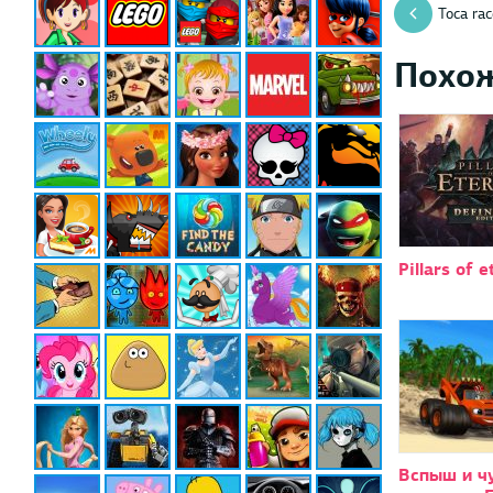
Toca rac
Похо
Pillars of e
Вспыш и ч