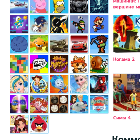
машинки: Г
вершине м
Когама 2
Симы 4
Комм