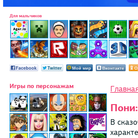
Для мальчиков
Facebook
Twitter
Мой мир
Вконтакте
О
Игры по персонажам
Главна
Пони
В сказо
характе