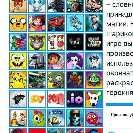
– словн
принадл
магии. 
шариков
игре вы
произво
использ
окончат
раскрас
героиня
Проголосуй